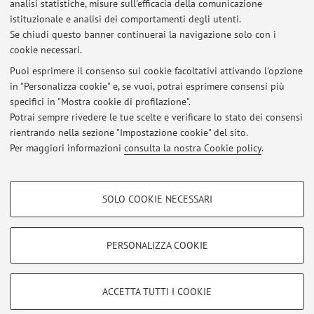
analisi statistiche, misure sull'efficacia della comunicazione
Dipartimento di Chimica "Giacomo Ciamician"
istituzionale e analisi dei comportamenti degli utenti.
Via Gobetti 85, Bologna -
Vai alla mappa
Se chiudi questo banner continuerai la navigazione solo con i
cookie necessari.
Puoi esprimere il consenso sui cookie facoltativi attivando l'opzione
in "Personalizza cookie" e, se vuoi, potrai esprimere consensi più
Ultimi avvisi
specifici in "Mostra cookie di profilazione".
Potrai sempre rivedere le tue scelte e verificare lo stato dei consensi
Al momento non sono presenti avvisi.
rientrando nella sezione "Impostazione cookie" del sito.
Per maggiori informazioni
consulta la nostra Cookie policy
.
COOKIE DI PROFILAZIONE - FACOLTATIVI
SOLO COOKIE NECESSARI
Si tratta di cookie utilizzati per analizzare le caratteristiche della navigazione
Area riservata
degli utenti, creare profili in base al loro comportamento sul sito, per analisi
Accedi tramite
login
per gestire tutti i contenuti del sito.
di marketing.
PERSONALIZZA COOKIE
Mostra cookie di profilazione
© 2026 - ALMA MATER STUDIORUM - Università di Bologna - Via
Google/Youtube Video
COOKIE TECNICI - NECESSARI
ACCETTA TUTTI I COOKIE
Zamboni, 33 - 40126 Bologna - Partita IVA: 01131710376
Facebook
Privacy
|
Note legali
|
Impostazioni Cookie
Si tratta di cookie tecnici utilizzati, a titolo esemplificativo, per il corretto