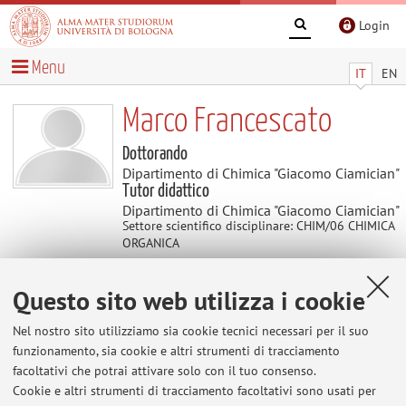
Login
Menu
IT
EN
Marco Francescato
Dottorando
Dipartimento di Chimica "Giacomo Ciamician"
Tutor didattico
Dipartimento di Chimica "Giacomo Ciamician"
Settore scientifico disciplinare: CHIM/06 CHIMICA
ORGANICA
Questo sito web utilizza i cookie
Contatti
Nel nostro sito utilizziamo sia cookie tecnici necessari per il suo
E-mail:
marco.francescato2@unibo.it
funzionamento, sia cookie e altri strumenti di tracciamento
facoltativi che potrai attivare solo con il tuo consenso.
Cookie e altri strumenti di tracciamento facoltativi sono usati per