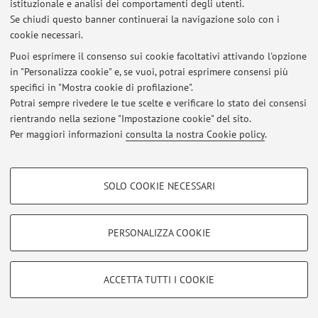
istituzionale e analisi dei comportamenti degli utenti.
Via Massarenti 9, Bologna -
Vai alla mappa
Se chiudi questo banner continuerai la navigazione solo con i
cookie necessari.
Puoi esprimere il consenso sui cookie facoltativi attivando l'opzione
in "Personalizza cookie" e, se vuoi, potrai esprimere consensi più
Ultimi avvisi
specifici in "Mostra cookie di profilazione".
Potrai sempre rivedere le tue scelte e verificare lo stato dei consensi
Al momento non sono presenti avvisi.
rientrando nella sezione "Impostazione cookie" del sito.
Per maggiori informazioni
consulta la nostra Cookie policy
.
COOKIE DI PROFILAZIONE - FACOLTATIVI
SOLO COOKIE NECESSARI
Area riservata
Si tratta di cookie utilizzati per analizzare le caratteristiche della navigazione
degli utenti, creare profili in base al loro comportamento sul sito, per analisi
Accedi tramite
login
per gestire tutti i contenuti del sito.
di marketing.
PERSONALIZZA COOKIE
Mostra cookie di profilazione
© 2026 - ALMA MATER STUDIORUM - Università di Bologna - Via
Google/Youtube Video
COOKIE TECNICI - NECESSARI
Zamboni, 33 - 40126 Bologna - Partita IVA: 01131710376
ACCETTA TUTTI I COOKIE
Facebook
Privacy
|
Note legali
|
Impostazioni Cookie
Si tratta di cookie tecnici utilizzati, a titolo esemplificativo, per il corretto
Vimeo
funzionamento del sito, salvare le preferenze di navigazione, per il