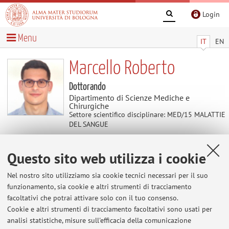
Login
Menu
IT
EN
Marcello Roberto
Dottorando
Dipartimento di Scienze Mediche e
Chirurgiche
Settore scientifico disciplinare: MED/15 MALATTIE
DEL SANGUE
Questo sito web utilizza i cookie
Contatti
Nel nostro sito utilizziamo sia cookie tecnici necessari per il suo
E-mail:
marcello.roberto2@unibo.it
funzionamento, sia cookie e altri strumenti di tracciamento
facoltativi che potrai attivare solo con il tuo consenso.
Cookie e altri strumenti di tracciamento facoltativi sono usati per
analisi statistiche, misure sull'efficacia della comunicazione
Dipartimento di Scienze Mediche e Chirurgiche