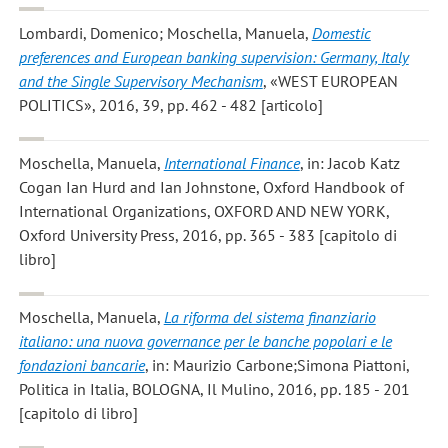
Lombardi, Domenico; Moschella, Manuela
,
Domestic
preferences and European banking supervision: Germany, Italy
and the Single Supervisory Mechanism
, «WEST EUROPEAN
POLITICS», 2016, 39, pp. 462 - 482 [articolo]
Moschella, Manuela
,
International Finance
, in: Jacob Katz
Cogan Ian Hurd and Ian Johnstone, Oxford Handbook of
International Organizations, OXFORD AND NEW YORK,
Oxford University Press, 2016, pp. 365 - 383 [capitolo di
libro]
Moschella, Manuela
,
La riforma del sistema finanziario
italiano: una nuova governance per le banche popolari e le
fondazioni bancarie
, in: Maurizio Carbone;Simona Piattoni,
Politica in Italia, BOLOGNA, Il Mulino, 2016, pp. 185 - 201
[capitolo di libro]