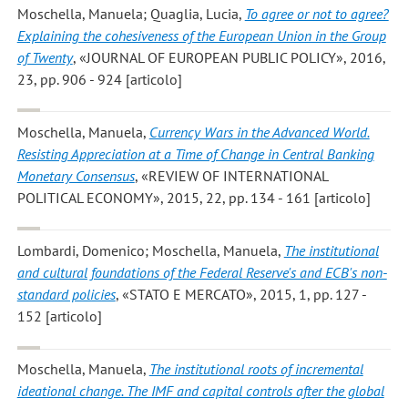
Moschella, Manuela; Quaglia, Lucia
,
To agree or not to agree?
Explaining the cohesiveness of the European Union in the Group
of Twenty
, «JOURNAL OF EUROPEAN PUBLIC POLICY», 2016,
23, pp. 906 - 924 [articolo]
Moschella, Manuela
,
Currency Wars in the Advanced World.
Resisting Appreciation at a Time of Change in Central Banking
Monetary Consensus
, «REVIEW OF INTERNATIONAL
POLITICAL ECONOMY», 2015, 22, pp. 134 - 161 [articolo]
Lombardi, Domenico; Moschella, Manuela
,
The institutional
and cultural foundations of the Federal Reserve's and ECB's non-
standard policies
, «STATO E MERCATO», 2015, 1, pp. 127 -
152 [articolo]
Moschella, Manuela
,
The institutional roots of incremental
ideational change. The IMF and capital controls after the global