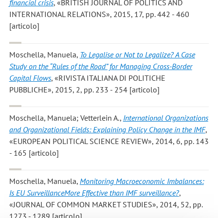
financial crisis
, «BRITISH JOURNAL OF POLITICS AND
INTERNATIONAL RELATIONS», 2015, 17, pp. 442 - 460
[articolo]
Moschella, Manuela
,
To Legalise or Not to Legalize? A Case
Study on the “Rules of the Road” for Managing Cross-Border
Capital Flows
, «RIVISTA ITALIANA DI POLITICHE
PUBBLICHE», 2015, 2, pp. 233 - 254 [articolo]
Moschella, Manuela; Vetterlein A.
,
International Organizations
and Organizational Fields: Explaining Policy Change in the IMF
,
«EUROPEAN POLITICAL SCIENCE REVIEW», 2014, 6, pp. 143
- 165 [articolo]
Moschella, Manuela
,
Monitoring Macroeconomic Imbalances:
Is EU SurveillanceMore Effective than IMF surveillance?
,
«JOURNAL OF COMMON MARKET STUDIES», 2014, 52, pp.
1273 - 1289 [articolo]