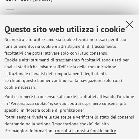
Moschella, Manuela
,
The International Monetary Fund and the
governance of international surveillance
, in: Nicola Phillips
Questo sito web utilizza i cookie
Tony Payne, Handbook of International Political Economy
Governance, CHELTENHAM, Edward Elgar Publishing, 2014,
Nel nostro sito utilizziamo sia cookie tecnici necessari per il suo
funzionamento, sia cookie e altri strumenti di tracciamento
pp. 108 - 123 [capitolo di libro]
facoltativi che potrai attivare solo con il tuo consenso.
Cookie e altri strumenti di tracciamento facoltativi sono usati per
analisi statistiche, misure sull'efficacia della comunicazione
1
2
3
4
5
istituzionale e analisi dei comportamenti degli utenti.
Se chiudi questo banner continuerai la navigazione solo con i
cookie necessari.
Puoi esprimere il consenso sui cookie facoltativi attivando l'opzione
in "Personalizza cookie" e, se vuoi, potrai esprimere consensi più
Ultimi avvisi
specifici in "Mostra cookie di profilazione".
Potrai sempre rivedere le tue scelte e verificare lo stato dei consensi
Al momento non sono presenti avvisi.
rientrando nella sezione "Impostazione cookie" del sito.
Per maggiori informazioni
consulta la nostra Cookie policy
.