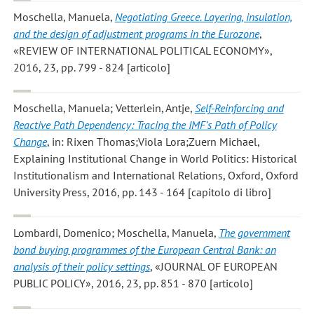
Moschella, Manuela
,
Negotiating Greece. Layering, insulation,
and the design of adjustment programs in the Eurozone
,
«REVIEW OF INTERNATIONAL POLITICAL ECONOMY»,
2016, 23, pp. 799 - 824 [articolo]
Moschella, Manuela; Vetterlein, Antje
,
Self-Reinforcing and
Reactive Path Dependency: Tracing the IMF’s Path of Policy
Change
, in: Rixen Thomas;Viola Lora;Zuern Michael,
Explaining Institutional Change in World Politics: Historical
Institutionalism and International Relations, Oxford, Oxford
University Press, 2016, pp. 143 - 164 [capitolo di libro]
Lombardi, Domenico; Moschella, Manuela
,
The government
bond buying programmes of the European Central Bank: an
analysis of their policy settings
, «JOURNAL OF EUROPEAN
PUBLIC POLICY», 2016, 23, pp. 851 - 870 [articolo]