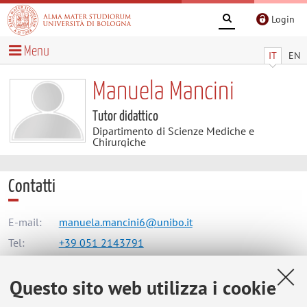
Login
Menu
IT
EN
Manuela Mancini
Tutor didattico
Dipartimento di Scienze Mediche e
Chirurgiche
Contatti
E-mail:
manuela.mancini6@unibo.it
Tel:
+39 051 2143791
Questo sito web utilizza i cookie
Dipartimento di Scienze Mediche e Chirurgiche