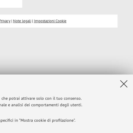
Privacy
|
Note legali
|
Impostazioni Cookie
i che potrai attivare solo con il tuo consenso.
onale e analisi dei comportamenti degli utenti.
ecifici in "Mostra cookie di profilazione".