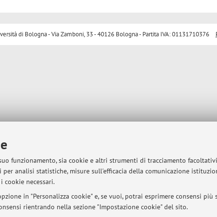
sità di Bologna - Via Zamboni, 33 - 40126 Bologna - Partita IVA: 01131710376
ie
 suo funzionamento, sia cookie e altri strumenti di tracciamento facoltativ
 per analisi statistiche, misure sull'efficacia della comunicazione istituzi
i cookie necessari.
pzione in "Personalizza cookie" e, se vuoi, potrai esprimere consensi più sp
 consensi rientrando nella sezione "Impostazione cookie" del sito.