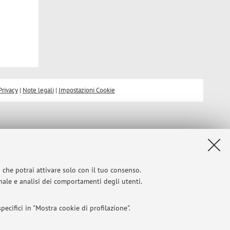
Privacy
|
Note legali
|
Impostazioni Cookie
i che potrai attivare solo con il tuo consenso.
onale e analisi dei comportamenti degli utenti.
ecifici in "Mostra cookie di profilazione".