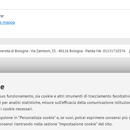
he
la mappa
sità di Bologna - Via Zamboni, 33 - 40126 Bologna - Partita IVA: 01131710376
ie
 suo funzionamento, sia cookie e altri strumenti di tracciamento facoltativ
 per analisi statistiche, misure sull'efficacia della comunicazione istituzi
i cookie necessari.
pzione in "Personalizza cookie" e, se vuoi, potrai esprimere consensi più sp
 consensi rientrando nella sezione "Impostazione cookie" del sito.