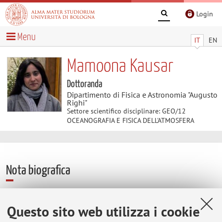
As
Login
a
doctoral
Menu
IT
EN
student
at
Mamoona Kausar
the
Dottoranda
University
Dipartimento di Fisica e Astronomia "Augusto
of
Righi"
Settore scientifico disciplinare: GEO/12
Bologna,
OCEANOGRAFIA E FISICA DELL'ATMOSFERA
she
delves
into
Oceanography,
Nota biografica
with
a
particular
Questo sito web utilizza i cookie
Contatti
focus