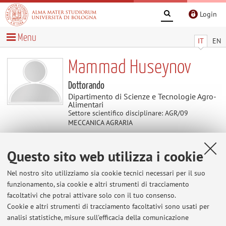
Login
Menu
IT
EN
Mammad Huseynov
Dottorando
Dipartimento di Scienze e Tecnologie Agro-
Alimentari
Settore scientifico disciplinare: AGR/09
MECCANICA AGRARIA
Questo sito web utilizza i cookie
Contatti
Nel nostro sito utilizziamo sia cookie tecnici necessari per il suo
E-mail:
mammad.huseynov2@unibo.it
funzionamento, sia cookie e altri strumenti di tracciamento
facoltativi che potrai attivare solo con il tuo consenso.
Cookie e altri strumenti di tracciamento facoltativi sono usati per
analisi statistiche, misure sull'efficacia della comunicazione
Dipartimento di Scienze e Tecnologie Agro-Alimentari