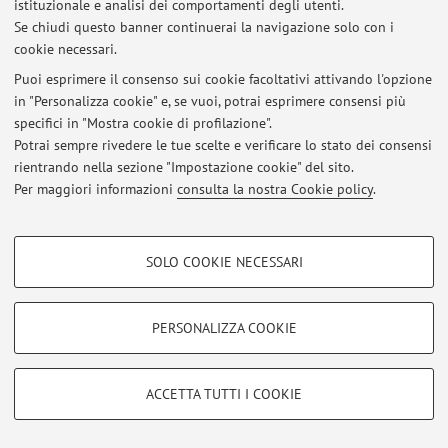
istituzionale e analisi dei comportamenti degli utenti.
Viale Fanin 50, Bologna -
Vai alla mappa
Se chiudi questo banner continuerai la navigazione solo con i
cookie necessari.
Puoi esprimere il consenso sui cookie facoltativi attivando l'opzione
in "Personalizza cookie" e, se vuoi, potrai esprimere consensi più
Ultimi avvisi
specifici in "Mostra cookie di profilazione".
Potrai sempre rivedere le tue scelte e verificare lo stato dei consensi
Al momento non sono presenti avvisi.
rientrando nella sezione "Impostazione cookie" del sito.
Per maggiori informazioni
consulta la nostra Cookie policy
.
COOKIE DI PROFILAZIONE - FACOLTATIVI
SOLO COOKIE NECESSARI
Area riservata
Si tratta di cookie utilizzati per analizzare le caratteristiche della navigazione
degli utenti, creare profili in base al loro comportamento sul sito, per analisi
Accedi tramite
login
per gestire tutti i contenuti del sito.
di marketing.
PERSONALIZZA COOKIE
Mostra cookie di profilazione
© 2026 - ALMA MATER STUDIORUM - Università di Bologna - Via
Google/Youtube Video
COOKIE TECNICI - NECESSARI
Zamboni, 33 - 40126 Bologna - Partita IVA: 01131710376
ACCETTA TUTTI I COOKIE
Facebook
Privacy
|
Note legali
|
Impostazioni Cookie
Si tratta di cookie tecnici utilizzati, a titolo esemplificativo, per il corretto
Vimeo
funzionamento del sito, salvare le preferenze di navigazione, per il