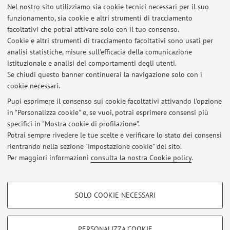
Nel nostro sito utilizziamo sia cookie tecnici necessari per il suo
E-mail:
mahmudhasan.ghani2@unibo.it
funzionamento, sia cookie e altri strumenti di tracciamento
facoltativi che potrai attivare solo con il tuo consenso.
Cookie e altri strumenti di tracciamento facoltativi sono usati per
analisi statistiche, misure sull'efficacia della comunicazione
Dipartimento di Fisica e Astronomia "Augusto Righi"
istituzionale e analisi dei comportamenti degli utenti.
Viale Berti Pichat 6/2, Bologna -
Vai alla mappa
Se chiudi questo banner continuerai la navigazione solo con i
cookie necessari.
Puoi esprimere il consenso sui cookie facoltativi attivando l'opzione
in "Personalizza cookie" e, se vuoi, potrai esprimere consensi più
Ultimi avvisi
specifici in "Mostra cookie di profilazione".
Potrai sempre rivedere le tue scelte e verificare lo stato dei consensi
Al momento non sono presenti avvisi.
rientrando nella sezione "Impostazione cookie" del sito.
Per maggiori informazioni
consulta la nostra Cookie policy
.
COOKIE DI PROFILAZIONE - FACOLTATIVI
SOLO COOKIE NECESSARI
Si tratta di cookie utilizzati per analizzare le caratteristiche della navigazione
Area riservata
degli utenti, creare profili in base al loro comportamento sul sito, per analisi
Accedi tramite
login
per gestire tutti i contenuti del sito.
di marketing.
PERSONALIZZA COOKIE