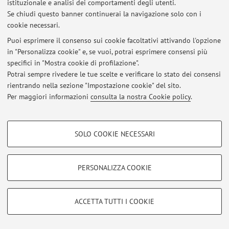
istituzionale e analisi dei comportamenti degli utenti.
Via Piero Gobetti 85, Bologna -
Vai alla mappa
Se chiudi questo banner continuerai la navigazione solo con i
cookie necessari.
Puoi esprimere il consenso sui cookie facoltativi attivando l'opzione
in "Personalizza cookie" e, se vuoi, potrai esprimere consensi più
Ultimi avvisi
specifici in "Mostra cookie di profilazione".
Potrai sempre rivedere le tue scelte e verificare lo stato dei consensi
Al momento non sono presenti avvisi.
rientrando nella sezione "Impostazione cookie" del sito.
Per maggiori informazioni
consulta la nostra Cookie policy
.
COOKIE DI PROFILAZIONE - FACOLTATIVI
SOLO COOKIE NECESSARI
Area riservata
Si tratta di cookie utilizzati per analizzare le caratteristiche della navigazione
degli utenti, creare profili in base al loro comportamento sul sito, per analisi
Accedi tramite
login
per gestire tutti i contenuti del sito.
di marketing.
PERSONALIZZA COOKIE
Mostra cookie di profilazione
© 2026 - ALMA MATER STUDIORUM - Università di Bologna - Via
Google/Youtube Video
COOKIE TECNICI - NECESSARI
Zamboni, 33 - 40126 Bologna - Partita IVA: 01131710376
ACCETTA TUTTI I COOKIE
Facebook
Privacy
|
Note legali
|
Impostazioni Cookie
Si tratta di cookie tecnici utilizzati, a titolo esemplificativo, per il corretto
Vimeo
funzionamento del sito, salvare le preferenze di navigazione, per il