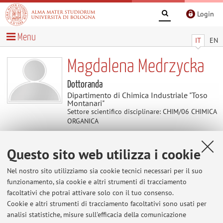
Login
Menu
IT
EN
Magdalena Medrzycka
Dottoranda
Dipartimento di Chimica Industriale "Toso
Montanari"
Settore scientifico disciplinare: CHIM/06 CHIMICA
ORGANICA
Questo sito web utilizza i cookie
Contatti
Nel nostro sito utilizziamo sia cookie tecnici necessari per il suo
E-mail:
magdalena.medrzycka2@unibo.it
funzionamento, sia cookie e altri strumenti di tracciamento
facoltativi che potrai attivare solo con il tuo consenso.
Cookie e altri strumenti di tracciamento facoltativi sono usati per
analisi statistiche, misure sull'efficacia della comunicazione
Dipartimento di Chimica Industriale "Toso Montanari"