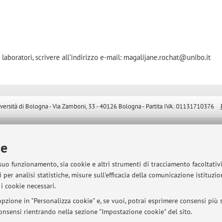
 laboratori, scrivere all’indirizzo e-mail: magalijane.rochat@unibo.it
sità di Bologna - Via Zamboni, 33 - 40126 Bologna - Partita IVA: 01131710376
ie
 suo funzionamento, sia cookie e altri strumenti di tracciamento facoltativ
 per analisi statistiche, misure sull'efficacia della comunicazione istituzi
i cookie necessari.
pzione in "Personalizza cookie" e, se vuoi, potrai esprimere consensi più sp
 consensi rientrando nella sezione "Impostazione cookie" del sito.