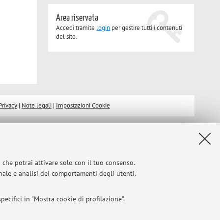
Area riservata
Accedi tramite
login
per gestire tutti i contenuti
del sito.
Privacy
|
Note legali
|
Impostazioni Cookie
i che potrai attivare solo con il tuo consenso.
onale e analisi dei comportamenti degli utenti.
ecifici in "Mostra cookie di profilazione".