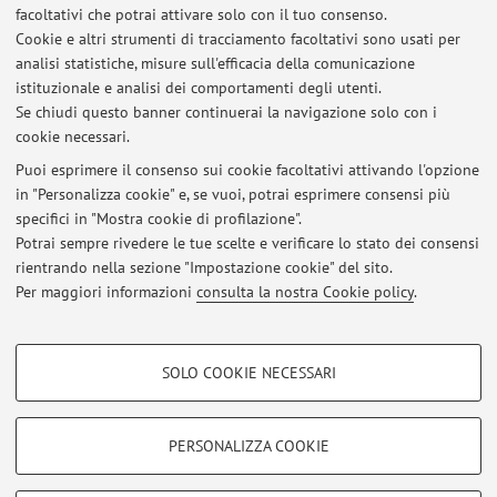
facoltativi che potrai attivare solo con il tuo consenso.
Cookie e altri strumenti di tracciamento facoltativi sono usati per
Dipartimento di Scienze Dell'Educazione "Giovanni
analisi statistiche, misure sull'efficacia della comunicazione
Maria Bertin"
istituzionale e analisi dei comportamenti degli utenti.
Via Filippo Re 6, Bologna -
Vai alla mappa
Se chiudi questo banner continuerai la navigazione solo con i
cookie necessari.
Puoi esprimere il consenso sui cookie facoltativi attivando l'opzione
in "Personalizza cookie" e, se vuoi, potrai esprimere consensi più
Ultimi avvisi
specifici in "Mostra cookie di profilazione".
Potrai sempre rivedere le tue scelte e verificare lo stato dei consensi
Al momento non sono presenti avvisi.
rientrando nella sezione "Impostazione cookie" del sito.
Per maggiori informazioni
consulta la nostra Cookie policy
.
COOKIE DI PROFILAZIONE - FACOLTATIVI
SOLO COOKIE NECESSARI
Si tratta di cookie utilizzati per analizzare le caratteristiche della navigazione
Area riservata
degli utenti, creare profili in base al loro comportamento sul sito, per analisi
Accedi tramite
login
per gestire tutti i contenuti del sito.
di marketing.
PERSONALIZZA COOKIE
Mostra cookie di profilazione