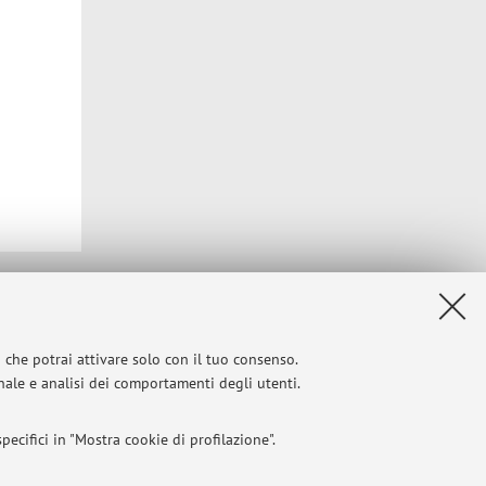
Privacy
|
Note legali
|
Impostazioni Cookie
i che potrai attivare solo con il tuo consenso.
onale e analisi dei comportamenti degli utenti.
ecifici in "Mostra cookie di profilazione".