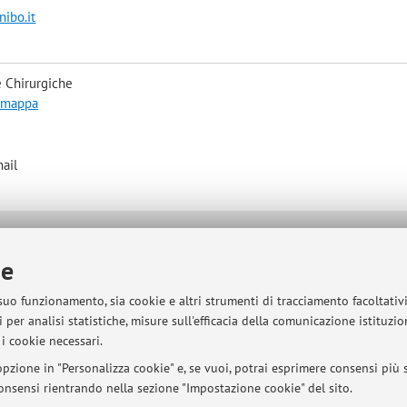
ibo.it
 Chirurgiche
a mappa
ail
sità di Bologna - Via Zamboni, 33 - 40126 Bologna - Partita IVA: 01131710376
ie
 suo funzionamento, sia cookie e altri strumenti di tracciamento facoltativ
 per analisi statistiche, misure sull'efficacia della comunicazione istituzi
i cookie necessari.
pzione in "Personalizza cookie" e, se vuoi, potrai esprimere consensi più sp
 consensi rientrando nella sezione "Impostazione cookie" del sito.