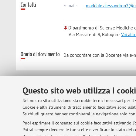
Contatti
E-mail:
maddale.alessandron2@un
Dipartimento di Scienze Mediche e
Via Massarenti 9, Bologna -
Vai all
Orario di ricevimento
Da concordare con la Docente via e-m
© 2026 - ALMA MATER STUDIORUM - Univer
Questo sito web utilizza i cook
Nel nostro sito utilizziamo sia cookie tecnici necessari per il
Cookie e altri strumenti di tracciamento facoltativi sono usati
Se chiudi questo banner continuerai la navigazione solo con 
Puoi esprimere il consenso sui cookie facoltativi attivando l'o
Potrai sempre rivedere le tue scelte e verificare lo stato dei