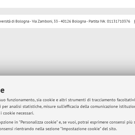
sità di Bologna - Via Zamboni, 33 - 40126 Bologna - Partita IVA: 01131710376
ie
 suo funzionamento, sia cookie e altri strumenti di tracciamento facoltativ
 per analisi statistiche, misure sull'efficacia della comunicazione istituzi
i cookie necessari.
pzione in "Personalizza cookie" e, se vuoi, potrai esprimere consensi più sp
 consensi rientrando nella sezione "Impostazione cookie" del sito.