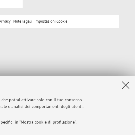
Privacy
|
Note legali
|
Impostazioni Cookie
i che potrai attivare solo con il tuo consenso.
onale e analisi dei comportamenti degli utenti.
ecifici in "Mostra cookie di profilazione".