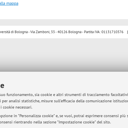
alla mappa
sità di Bologna - Via Zamboni, 33 - 40126 Bologna - Partita IVA: 01131710376
ie
 suo funzionamento, sia cookie e altri strumenti di tracciamento facoltativ
 per analisi statistiche, misure sull'efficacia della comunicazione istituzi
i cookie necessari.
pzione in "Personalizza cookie" e, se vuoi, potrai esprimere consensi più sp
 consensi rientrando nella sezione "Impostazione cookie" del sito.