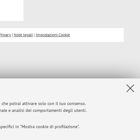
Privacy
|
Note legali
|
Impostazioni Cookie
i che potrai attivare solo con il tuo consenso.
onale e analisi dei comportamenti degli utenti.
ecifici in "Mostra cookie di profilazione".