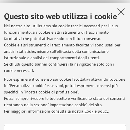
Contatti
Questo sito web utilizza i cookie
E-mail:
lukas.schweigl@unibo.it
Nel nostro sito utilizziamo sia cookie tecnici necessari per il suo
funzionamento, sia cookie e altri strumenti di tracciamento
facoltativi che potrai attivare solo con il tuo consenso.
Cookie e altri strumenti di tracciamento facoltativi sono usati per
Dipartimento di Scienze Biologiche, Geologiche e
analisi statistiche, misure sull'efficacia della comunicazione
Ambientali
istituzionale e analisi dei comportamenti degli utenti.
Piazza di Porta S.Donato 1, Bologna -
Vai alla mappa
Se chiudi questo banner continuerai la navigazione solo con i
cookie necessari.
Puoi esprimere il consenso sui cookie facoltativi attivando l'opzione
in "Personalizza cookie" e, se vuoi, potrai esprimere consensi più
Ultimi avvisi
specifici in "Mostra cookie di profilazione".
Potrai sempre rivedere le tue scelte e verificare lo stato dei consensi
Al momento non sono presenti avvisi.
rientrando nella sezione "Impostazione cookie" del sito.
Per maggiori informazioni
consulta la nostra Cookie policy
.
COOKIE DI PROFILAZIONE - FACOLTATIVI