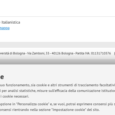
Italianistica
 mappa
sità di Bologna - Via Zamboni, 33 - 40126 Bologna - Partita IVA: 01131710376
ie
 suo funzionamento, sia cookie e altri strumenti di tracciamento facoltativ
 per analisi statistiche, misure sull'efficacia della comunicazione istituzi
i cookie necessari.
pzione in "Personalizza cookie" e, se vuoi, potrai esprimere consensi più sp
 consensi rientrando nella sezione "Impostazione cookie" del sito.