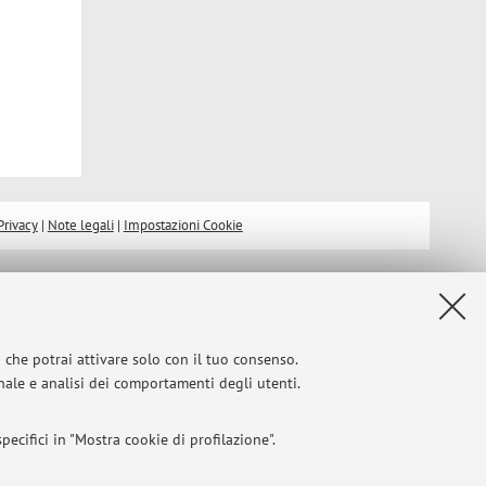
Privacy
|
Note legali
|
Impostazioni Cookie
i che potrai attivare solo con il tuo consenso.
onale e analisi dei comportamenti degli utenti.
ecifici in "Mostra cookie di profilazione".