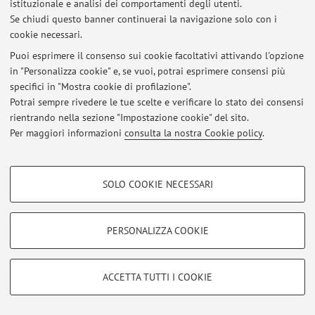
istituzionale e analisi dei comportamenti degli utenti.
Se chiudi questo banner continuerai la navigazione solo con i
cookie necessari.
Puoi esprimere il consenso sui cookie facoltativi attivando l'opzione
Ultimi avvisi
in "Personalizza cookie" e, se vuoi, potrai esprimere consensi più
specifici in "Mostra cookie di profilazione".
Al momento non sono presenti avvisi.
Potrai sempre rivedere le tue scelte e verificare lo stato dei consensi
rientrando nella sezione "Impostazione cookie" del sito.
Per maggiori informazioni
consulta la nostra Cookie policy
.
COOKIE DI PROFILAZIONE - FACOLTATIVI
Area riservata
SOLO COOKIE NECESSARI
Accedi tramite
login
per gestire tutti i contenuti del sito.
Si tratta di cookie utilizzati per analizzare le caratteristiche della navigazione
degli utenti, creare profili in base al loro comportamento sul sito, per analisi
di marketing.
PERSONALIZZA COOKIE
Mostra cookie di profilazione
© 2026 - ALMA MATER STUDIORUM - Università di Bologna - Via
Zamboni, 33 - 40126 Bologna - Partita IVA: 01131710376
Google/Youtube Video
COOKIE TECNICI - NECESSARI
Privacy
|
Note legali
|
Impostazioni Cookie
ACCETTA TUTTI I COOKIE
Facebook
Si tratta di cookie tecnici utilizzati, a titolo esemplificativo, per il corretto
Vimeo
funzionamento del sito, salvare le preferenze di navigazione, per il