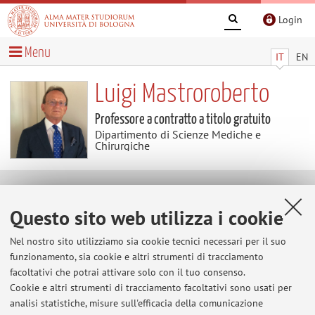
Login
Menu
IT
EN
Luigi Mastroroberto
Professore a contratto a titolo gratuito
Dipartimento di Scienze Mediche e
Chirurgiche
Contatti
Questo sito web utilizza i cookie
E-mail:
luigi.mastroroberto@unibo.it
Nel nostro sito utilizziamo sia cookie tecnici necessari per il suo
funzionamento, sia cookie e altri strumenti di tracciamento
facoltativi che potrai attivare solo con il tuo consenso.
Cookie e altri strumenti di tracciamento facoltativi sono usati per
Dipartimento di Scienze Mediche e Chirurgiche
analisi statistiche, misure sull'efficacia della comunicazione
Via Massarenti 9, Bologna -
Vai alla mappa