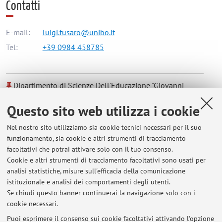
Contatti
E-mail:
luigi.fusaro@unibo.it
Tel:
+39 0984 458785
Dipartimento di Scienze Dell'Educazione "Giovanni
Maria Bertin"
Questo sito web utilizza i cookie
Via Filippo Re 6, Bologna -
Vai alla mappa
Nel nostro sito utilizziamo sia cookie tecnici necessari per il suo
funzionamento, sia cookie e altri strumenti di tracciamento
Orario di ricevimento
facoltativi che potrai attivare solo con il tuo consenso.
Cookie e altri strumenti di tracciamento facoltativi sono usati per
Si riceve su appuntamento.
analisi statistiche, misure sull'efficacia della comunicazione
Durante il periodo delle lezioni si riceve dopo l'orario delle
istituzionale e analisi dei comportamenti degli utenti.
lezioni
Se chiudi questo banner continuerai la navigazione solo con i
cookie necessari.
Puoi esprimere il consenso sui cookie facoltativi attivando l'opzione