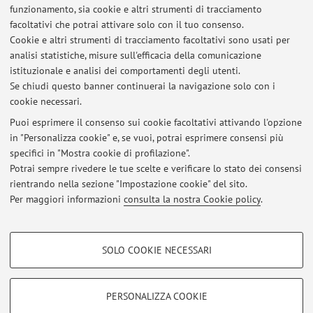
funzionamento, sia cookie e altri strumenti di tracciamento
facoltativi che potrai attivare solo con il tuo consenso.
Risorse in rete
Cookie e altri strumenti di tracciamento facoltativi sono usati per
analisi statistiche, misure sull'efficacia della comunicazione
istituzionale e analisi dei comportamenti degli utenti.
ORCID
Se chiudi questo banner continuerai la navigazione solo con i
cookie necessari.
Puoi esprimere il consenso sui cookie facoltativi attivando l'opzione
in "Personalizza cookie" e, se vuoi, potrai esprimere consensi più
Ultimi avvisi
specifici in "Mostra cookie di profilazione".
Potrai sempre rivedere le tue scelte e verificare lo stato dei consensi
Al momento non sono presenti avvisi.
rientrando nella sezione "Impostazione cookie" del sito.
Per maggiori informazioni
consulta la nostra Cookie policy
.
COOKIE DI PROFILAZIONE - FACOLTATIVI
SOLO COOKIE NECESSARI
Area riservata
Si tratta di cookie utilizzati per analizzare le caratteristiche della navigazione
degli utenti, creare profili in base al loro comportamento sul sito, per analisi
Accedi tramite
login
per gestire tutti i contenuti del sito.
di marketing.
PERSONALIZZA COOKIE
Mostra cookie di profilazione