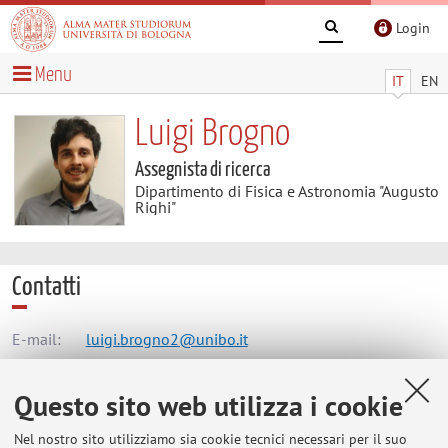
Login
Menu
IT
EN
Luigi Brogno
Assegnista di ricerca
Dipartimento di Fisica e Astronomia "Augusto
Righi"
Contatti
E-mail:
luigi.brogno2@unibo.it
Questo sito web utilizza i cookie
Dipartimento di Fisica e Astronomia "Augusto Righi"
Nel nostro sito utilizziamo sia cookie tecnici necessari per il suo
Viale Berti Pichat 6/2, Bologna -
Vai alla mappa