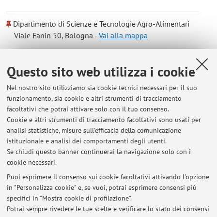
Dipartimento di Scienze e Tecnologie Agro-Alimentari
Viale Fanin 50, Bologna -
Vai alla mappa
Risorse in rete
Questo sito web utilizza i cookie
Nel nostro sito utilizziamo sia cookie tecnici necessari per il suo
ORCID
funzionamento, sia cookie e altri strumenti di tracciamento
facoltativi che potrai attivare solo con il tuo consenso.
Cookie e altri strumenti di tracciamento facoltativi sono usati per
Orario di ricevimento
analisi statistiche, misure sull'efficacia della comunicazione
istituzionale e analisi dei comportamenti degli utenti.
8:30 - 17:00
Se chiudi questo banner continuerai la navigazione solo con i
cookie necessari.
Puoi esprimere il consenso sui cookie facoltativi attivando l'opzione
in "Personalizza cookie" e, se vuoi, potrai esprimere consensi più
Ultimi avvisi
specifici in "Mostra cookie di profilazione".
Potrai sempre rivedere le tue scelte e verificare lo stato dei consensi
Al momento non sono presenti avvisi.