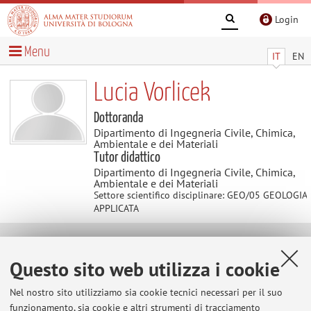
Login
Menu
IT
EN
Lucia Vorlicek
Dottoranda
Dipartimento di Ingegneria Civile, Chimica,
Ambientale e dei Materiali
Tutor didattico
Dipartimento di Ingegneria Civile, Chimica,
Ambientale e dei Materiali
Settore scientifico disciplinare: GEO/05 GEOLOGIA
APPLICATA
Contatti
Questo sito web utilizza i cookie
E-mail:
lucia.vorlicek2@unibo.it
Nel nostro sito utilizziamo sia cookie tecnici necessari per il suo
funzionamento, sia cookie e altri strumenti di tracciamento