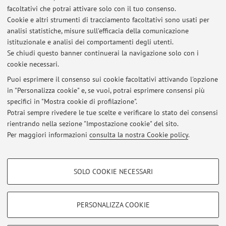
facoltativi che potrai attivare solo con il tuo consenso.
Cookie e altri strumenti di tracciamento facoltativi sono usati per
Dipartimento di Ingegneria Civile, Chimica, Ambientale e
analisi statistiche, misure sull'efficacia della comunicazione
dei Materiali
istituzionale e analisi dei comportamenti degli utenti.
Viale del Risorgimento 2, Bologna -
Vai alla mappa
Se chiudi questo banner continuerai la navigazione solo con i
cookie necessari.
Puoi esprimere il consenso sui cookie facoltativi attivando l'opzione
in "Personalizza cookie" e, se vuoi, potrai esprimere consensi più
Ultimi avvisi
specifici in "Mostra cookie di profilazione".
Potrai sempre rivedere le tue scelte e verificare lo stato dei consensi
Al momento non sono presenti avvisi.
rientrando nella sezione "Impostazione cookie" del sito.
Per maggiori informazioni
consulta la nostra Cookie policy
.
COOKIE DI PROFILAZIONE - FACOLTATIVI
SOLO COOKIE NECESSARI
Si tratta di cookie utilizzati per analizzare le caratteristiche della navigazione
Area riservata
degli utenti, creare profili in base al loro comportamento sul sito, per analisi
Accedi tramite
login
per gestire tutti i contenuti del sito.
di marketing.
PERSONALIZZA COOKIE
Mostra cookie di profilazione