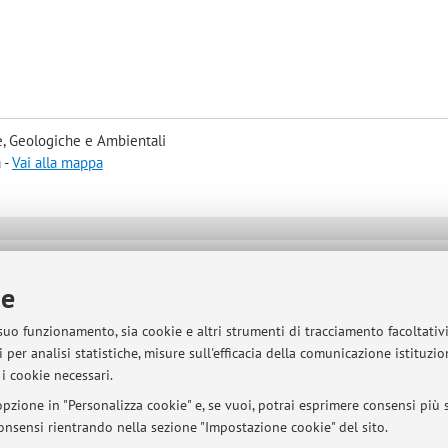
, Geologiche e Ambientali
 -
Vai alla mappa
sità di Bologna - Via Zamboni, 33 - 40126 Bologna - Partita IVA: 01131710376
ie
 suo funzionamento, sia cookie e altri strumenti di tracciamento facoltativ
 per analisi statistiche, misure sull'efficacia della comunicazione istituzi
i cookie necessari.
pzione in "Personalizza cookie" e, se vuoi, potrai esprimere consensi più sp
 consensi rientrando nella sezione "Impostazione cookie" del sito.