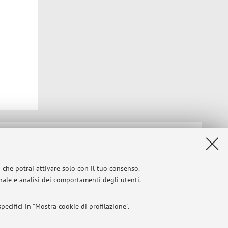
Privacy
|
Note legali
|
Impostazioni Cookie
i che potrai attivare solo con il tuo consenso.
onale e analisi dei comportamenti degli utenti.
ecifici in "Mostra cookie di profilazione".