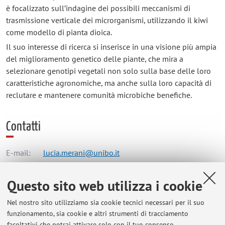
è focalizzato sull’indagine dei possibili meccanismi di
trasmissione verticale dei microrganismi, utilizzando il kiwi
come modello di pianta dioica.
Il suo interesse di ricerca si inserisce in una visione più ampia
del miglioramento genetico delle piante, che mira a
selezionare genotipi vegetali non solo sulla base delle loro
caratteristiche agronomiche, ma anche sulla loro capacità di
reclutare e mantenere comunità microbiche benefiche.
Contatti
E-mail:
lucia.merani@unibo.it
Questo sito web utilizza i cookie
Dipartimento di Scienze e Tecnologie Agro-Alimentari
Nel nostro sito utilizziamo sia cookie tecnici necessari per il suo
Viale Fanin 50, Bologna -
Vai alla mappa
funzionamento, sia cookie e altri strumenti di tracciamento
facoltativi che potrai attivare solo con il tuo consenso.