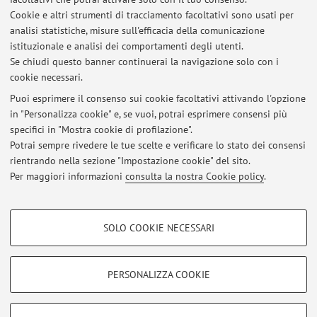
Risorse in rete
Cookie e altri strumenti di tracciamento facoltativi sono usati per
analisi statistiche, misure sull'efficacia della comunicazione
istituzionale e analisi dei comportamenti degli utenti.
ORCID
Se chiudi questo banner continuerai la navigazione solo con i
cookie necessari.
Puoi esprimere il consenso sui cookie facoltativi attivando l'opzione
in "Personalizza cookie" e, se vuoi, potrai esprimere consensi più
Ultimi avvisi
specifici in "Mostra cookie di profilazione".
Potrai sempre rivedere le tue scelte e verificare lo stato dei consensi
Al momento non sono presenti avvisi.
rientrando nella sezione "Impostazione cookie" del sito.
Per maggiori informazioni
consulta la nostra Cookie policy
.
COOKIE DI PROFILAZIONE - FACOLTATIVI
SOLO COOKIE NECESSARI
Si tratta di cookie utilizzati per analizzare le caratteristiche della navigazione
Area riservata
degli utenti, creare profili in base al loro comportamento sul sito, per analisi
Accedi tramite
login
per gestire tutti i contenuti del sito.
di marketing.
PERSONALIZZA COOKIE
Mostra cookie di profilazione
© 2026 - ALMA MATER STUDIORUM - Università di Bologna - Via
Google/Youtube Video