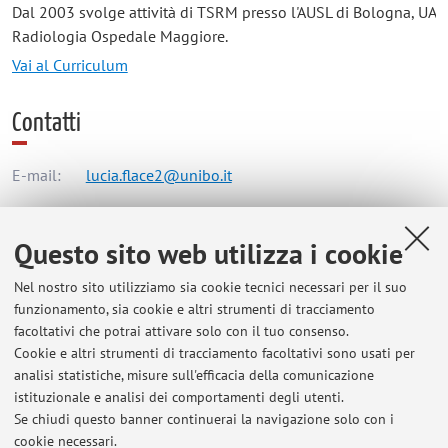
Dal 2003 svolge attività di TSRM presso l'AUSL di Bologna, UA
Radiologia Ospedale Maggiore.
Vai al Curriculum
Contatti
E-mail:
lucia.flace2@unibo.it
Questo sito web utilizza i cookie
Dipartimento di Scienze Mediche e Chirurgiche
Via Massarenti 9, Bologna -
Vai alla mappa
Nel nostro sito utilizziamo sia cookie tecnici necessari per il suo
funzionamento, sia cookie e altri strumenti di tracciamento
facoltativi che potrai attivare solo con il tuo consenso.
Orario di ricevimento
Cookie e altri strumenti di tracciamento facoltativi sono usati per
analisi statistiche, misure sull'efficacia della comunicazione
Gli studenti si ricevono, previo appuntamento fissato a mezzo
istituzionale e analisi dei comportamenti degli utenti.
mail.
Se chiudi questo banner continuerai la navigazione solo con i
cookie necessari.