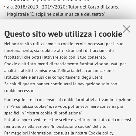
a.a. 2018/2019 - 2019/2020: Tutor del Corso di Laurea
Magistrale "Discipline della musica e del teatro"
Questo sito web utilizza i cookie
Contatti
Nel nostro sito utilizziamo sia cookie tecnici necessari per il suo
E-mail:
lucia.ferrero3@unibo.it
funzionamento, sia cookie e altri strumenti di tracciamento
facoltativi che potrai attivare solo con il tuo consenso.
Cookie e altri strumenti di tracciamento facoltativi sono usati per
analisi statistiche, misure sull'efficacia della comunicazione
Dipartimento delle Arti
istituzionale e analisi dei comportamenti degli utenti.
Via Barberia 4, Bologna -
Vai alla mappa
Se chiudi questo banner continuerai la navigazione solo con i
cookie necessari.
Puoi esprimere il consenso sui cookie facoltativi attivando l'opzione
in "Personalizza cookie" e, se vuoi, potrai esprimere consensi più
Ultimi avvisi
specifici in "Mostra cookie di profilazione".
Potrai sempre rivedere le tue scelte e verificare lo stato dei consensi
Al momento non sono presenti avvisi.
rientrando nella sezione "Impostazione cookie" del sito.
Per maggiori informazioni
consulta la nostra Cookie policy
.