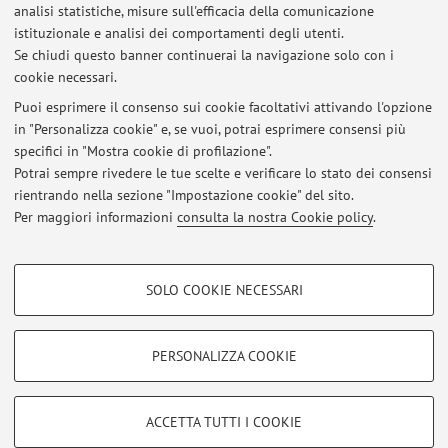
analisi statistiche, misure sull'efficacia della comunicazione
Dipartimento delle Arti
istituzionale e analisi dei comportamenti degli utenti.
Via Barberia 4, Bologna -
Vai alla mappa
Se chiudi questo banner continuerai la navigazione solo con i
cookie necessari.
Puoi esprimere il consenso sui cookie facoltativi attivando l'opzione
in "Personalizza cookie" e, se vuoi, potrai esprimere consensi più
Ultimi avvisi
specifici in "Mostra cookie di profilazione".
Potrai sempre rivedere le tue scelte e verificare lo stato dei consensi
Al momento non sono presenti avvisi.
rientrando nella sezione "Impostazione cookie" del sito.
Per maggiori informazioni
consulta la nostra Cookie policy
.
COOKIE DI PROFILAZIONE - FACOLTATIVI
SOLO COOKIE NECESSARI
Si tratta di cookie utilizzati per analizzare le caratteristiche della navigazione
Area riservata
degli utenti, creare profili in base al loro comportamento sul sito, per analisi
Accedi tramite
login
per gestire tutti i contenuti del sito.
di marketing.
PERSONALIZZA COOKIE
Mostra cookie di profilazione
© 2026 - ALMA MATER STUDIORUM - Università di Bologna - Via
Google/Youtube Video
COOKIE TECNICI - NECESSARI
ACCETTA TUTTI I COOKIE
Zamboni, 33 - 40126 Bologna - Partita IVA: 01131710376
Facebook
Privacy
|
Note legali
|
Impostazioni Cookie