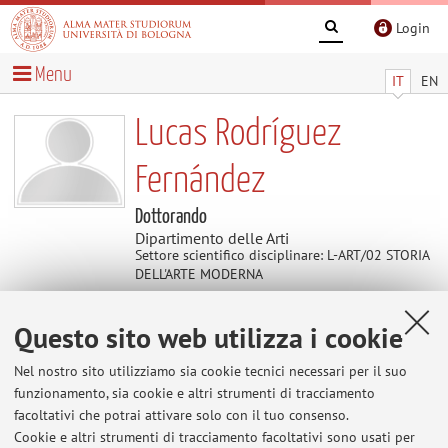
Login
Menu
IT
EN
Lucas Rodríguez
Fernández
Dottorando
Dipartimento delle Arti
Settore scientifico disciplinare: L-ART/02 STORIA
DELL'ARTE MODERNA
Questo sito web utilizza i cookie
Contatti
Nel nostro sito utilizziamo sia cookie tecnici necessari per il suo
E-mail:
lucas.rodriguez7@unibo.it
funzionamento, sia cookie e altri strumenti di tracciamento
facoltativi che potrai attivare solo con il tuo consenso.
Cookie e altri strumenti di tracciamento facoltativi sono usati per