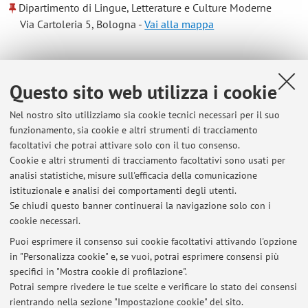
Dipartimento di Lingue, Letterature e Culture Moderne
Via Cartoleria 5, Bologna -
Vai alla mappa
Risorse in rete
Questo sito web utilizza i cookie
ORCID
Nel nostro sito utilizziamo sia cookie tecnici necessari per il suo
funzionamento, sia cookie e altri strumenti di tracciamento
facoltativi che potrai attivare solo con il tuo consenso.
Orario di ricevimento
Cookie e altri strumenti di tracciamento facoltativi sono usati per
analisi statistiche, misure sull'efficacia della comunicazione
Il docente riceve su appuntamento in ufficio o per via
istituzionale e analisi dei comportamenti degli utenti.
telematica
Se chiudi questo banner continuerai la navigazione solo con i
cookie necessari.
Puoi esprimere il consenso sui cookie facoltativi attivando l'opzione
in "Personalizza cookie" e, se vuoi, potrai esprimere consensi più
Ultimi avvisi
specifici in "Mostra cookie di profilazione".
Potrai sempre rivedere le tue scelte e verificare lo stato dei consensi
Al momento non sono presenti avvisi.
rientrando nella sezione "Impostazione cookie" del sito.