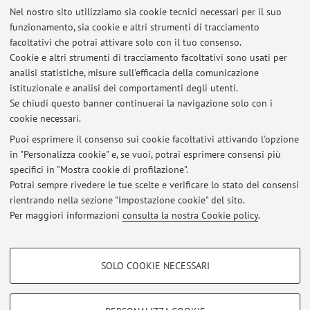
Nel nostro sito utilizziamo sia cookie tecnici necessari per il suo
Orario di ricevimento
funzionamento, sia cookie e altri strumenti di tracciamento
facoltativi che potrai attivare solo con il tuo consenso.
Tutti i lunedì dalle 0900 alle 1000 previo contatto tramite
Cookie e altri strumenti di tracciamento facoltativi sono usati per
email
analisi statistiche, misure sull'efficacia della comunicazione
istituzionale e analisi dei comportamenti degli utenti.
luca.savelli@auslromagna.it
Se chiudi questo banner continuerai la navigazione solo con i
cookie necessari.
Puoi esprimere il consenso sui cookie facoltativi attivando l'opzione
in "Personalizza cookie" e, se vuoi, potrai esprimere consensi più
Ultimi avvisi
specifici in "Mostra cookie di profilazione".
FREQUENZA IN REPARTO
Potrai sempre rivedere le tue scelte e verificare lo stato dei consensi
Pubblicato il: 03 marzo 2025
rientrando nella sezione "Impostazione cookie" del sito.
Per maggiori informazioni
consulta la nostra Cookie policy
.
Tutti gli avvisi
COOKIE DI PROFILAZIONE - FACOLTATIVI
SOLO COOKIE NECESSARI
Si tratta di cookie utilizzati per analizzare le caratteristiche della navigazione
Area riservata
degli utenti, creare profili in base al loro comportamento sul sito, per analisi
Accedi tramite
login
per gestire tutti i contenuti del sito.
di marketing.