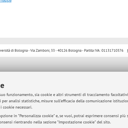
a mappa
sità di Bologna - Via Zamboni, 33 - 40126 Bologna - Partita IVA: 01131710376
ie
 suo funzionamento, sia cookie e altri strumenti di tracciamento facoltativ
 per analisi statistiche, misure sull'efficacia della comunicazione istituzi
i cookie necessari.
pzione in "Personalizza cookie" e, se vuoi, potrai esprimere consensi più sp
 consensi rientrando nella sezione "Impostazione cookie" del sito.