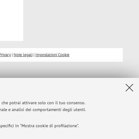
Privacy
|
Note legali
|
Impostazioni Cookie
i che potrai attivare solo con il tuo consenso.
onale e analisi dei comportamenti degli utenti.
ecifici in "Mostra cookie di profilazione".