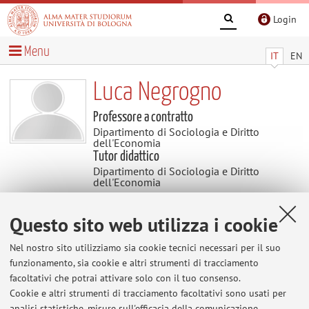
Login
Menu
IT
EN
Luca Negrogno
Professore a contratto
Dipartimento di Sociologia e Diritto
dell'Economia
Tutor didattico
Dipartimento di Sociologia e Diritto
dell'Economia
Questo sito web utilizza i cookie
Contatti
Nel nostro sito utilizziamo sia cookie tecnici necessari per il suo
E-mail:
luca.negrogno2@unibo.it
funzionamento, sia cookie e altri strumenti di tracciamento
facoltativi che potrai attivare solo con il tuo consenso.
Cookie e altri strumenti di tracciamento facoltativi sono usati per
analisi statistiche, misure sull'efficacia della comunicazione