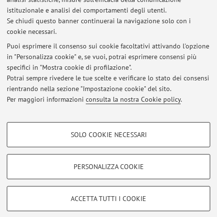
Dipartimento di Sociologia e Diritto dell'Economia
istituzionale e analisi dei comportamenti degli utenti.
Strada Maggiore 45, Bologna -
Vai alla mappa
Se chiudi questo banner continuerai la navigazione solo con i
cookie necessari.
Puoi esprimere il consenso sui cookie facoltativi attivando l'opzione
in "Personalizza cookie" e, se vuoi, potrai esprimere consensi più
Ultimi avvisi
specifici in "Mostra cookie di profilazione".
Potrai sempre rivedere le tue scelte e verificare lo stato dei consensi
Al momento non sono presenti avvisi.
rientrando nella sezione "Impostazione cookie" del sito.
Per maggiori informazioni
consulta la nostra Cookie policy
.
COOKIE DI PROFILAZIONE - FACOLTATIVI
SOLO COOKIE NECESSARI
Si tratta di cookie utilizzati per analizzare le caratteristiche della navigazione
Area riservata
degli utenti, creare profili in base al loro comportamento sul sito, per analisi
Accedi tramite
login
per gestire tutti i contenuti del sito.
di marketing.
PERSONALIZZA COOKIE
Mostra cookie di profilazione
© 2026 - ALMA MATER STUDIORUM - Università di Bologna - Via
Google/Youtube Video
COOKIE TECNICI - NECESSARI
ACCETTA TUTTI I COOKIE
Zamboni, 33 - 40126 Bologna - Partita IVA: 01131710376
Facebook
Privacy
|
Note legali
|
Impostazioni Cookie
Si tratta di cookie tecnici utilizzati, a titolo esemplificativo, per il corretto