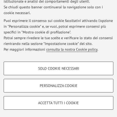
istituzionale e analisi dei comportamenti degli utenti.
Se chiudi questo banner continuerai la navigazione solo con i
cookie necessari.
Ultimi avvisi
Puoi esprimere il consenso sui cookie facoltativi attivando l'opzione
in "Personalizza cookie" e, se vuoi, potrai esprimere consensi più
Al momento non sono presenti avvisi.
specifici in "Mostra cookie di profilazione".
Potrai sempre rivedere le tue scelte e verificare lo stato dei consensi
rientrando nella sezione "Impostazione cookie" del sito.
Per maggiori informazioni
consulta la nostra Cookie policy
.
Area riservata
COOKIE DI PROFILAZIONE - FACOLTATIVI
Accedi tramite
login
per gestire tutti i contenuti del sito.
SOLO COOKIE NECESSARI
Si tratta di cookie utilizzati per analizzare le caratteristiche della navigazione
degli utenti, creare profili in base al loro comportamento sul sito, per analisi
di marketing.
PERSONALIZZA COOKIE
© 2026 - ALMA MATER STUDIORUM - Università di Bologna - Via
Mostra cookie di profilazione
Zamboni, 33 - 40126 Bologna - Partita IVA: 01131710376
Privacy
|
Note legali
|
Impostazioni Cookie
Google/Youtube Video
COOKIE TECNICI - NECESSARI
ACCETTA TUTTI I COOKIE
Facebook
Si tratta di cookie tecnici utilizzati, a titolo esemplificativo, per il corretto
Vimeo
funzionamento del sito, salvare le preferenze di navigazione, per il