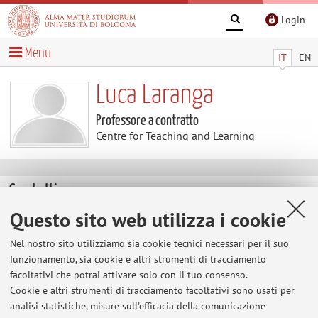
Login
Menu
IT
EN
Luca Laranga
Professore a contratto
Centre for Teaching and Learning
Contatti
Questo sito web utilizza i cookie
E-mail:
luca.laranga@unibo.it
Nel nostro sito utilizziamo sia cookie tecnici necessari per il suo
funzionamento, sia cookie e altri strumenti di tracciamento
facoltativi che potrai attivare solo con il tuo consenso.
Centre for Teaching and Learning
Cookie e altri strumenti di tracciamento facoltativi sono usati per
Via Zamboni 33, Bologna -
Vai alla mappa
analisi statistiche, misure sull'efficacia della comunicazione