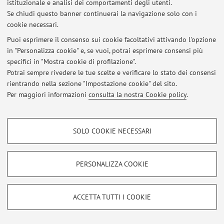
istituzionale e analisi dei comportamenti degli utenti.
Viale Berti Pichat 6/2, Bologna -
Vai alla mappa
Se chiudi questo banner continuerai la navigazione solo con i
cookie necessari.
Puoi esprimere il consenso sui cookie facoltativi attivando l'opzione
in "Personalizza cookie" e, se vuoi, potrai esprimere consensi più
Ultimi avvisi
specifici in "Mostra cookie di profilazione".
Potrai sempre rivedere le tue scelte e verificare lo stato dei consensi
Al momento non sono presenti avvisi.
rientrando nella sezione "Impostazione cookie" del sito.
Per maggiori informazioni
consulta la nostra Cookie policy
.
COOKIE DI PROFILAZIONE - FACOLTATIVI
SOLO COOKIE NECESSARI
Area riservata
Si tratta di cookie utilizzati per analizzare le caratteristiche della navigazione
degli utenti, creare profili in base al loro comportamento sul sito, per analisi
Accedi tramite
login
per gestire tutti i contenuti del sito.
di marketing.
PERSONALIZZA COOKIE
Mostra cookie di profilazione
© 2026 - ALMA MATER STUDIORUM - Università di Bologna - Via
Google/Youtube Video
COOKIE TECNICI - NECESSARI
Zamboni, 33 - 40126 Bologna - Partita IVA: 01131710376
ACCETTA TUTTI I COOKIE
Facebook
Privacy
|
Note legali
|
Impostazioni Cookie
Si tratta di cookie tecnici utilizzati, a titolo esemplificativo, per il corretto
Vimeo
funzionamento del sito, salvare le preferenze di navigazione, per il