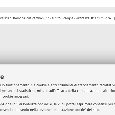
sità di Bologna - Via Zamboni, 33 - 40126 Bologna - Partita IVA: 01131710376
ie
 suo funzionamento, sia cookie e altri strumenti di tracciamento facoltativ
 per analisi statistiche, misure sull'efficacia della comunicazione istituzi
i cookie necessari.
pzione in "Personalizza cookie" e, se vuoi, potrai esprimere consensi più sp
 consensi rientrando nella sezione "Impostazione cookie" del sito.