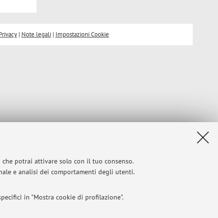
Privacy
|
Note legali
|
Impostazioni Cookie
i che potrai attivare solo con il tuo consenso.
onale e analisi dei comportamenti degli utenti.
ecifici in "Mostra cookie di profilazione".