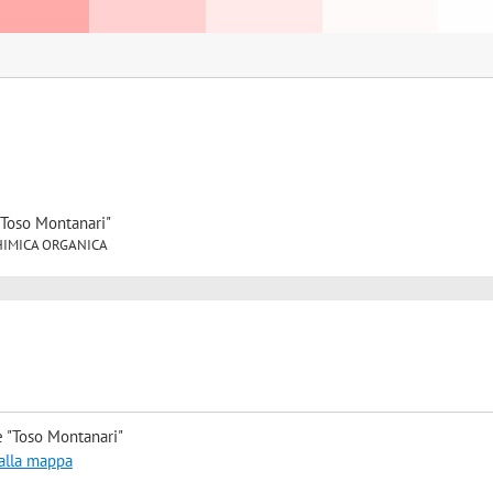
"Toso Montanari"
6 CHIMICA ORGANICA
e "Toso Montanari"
 alla mappa