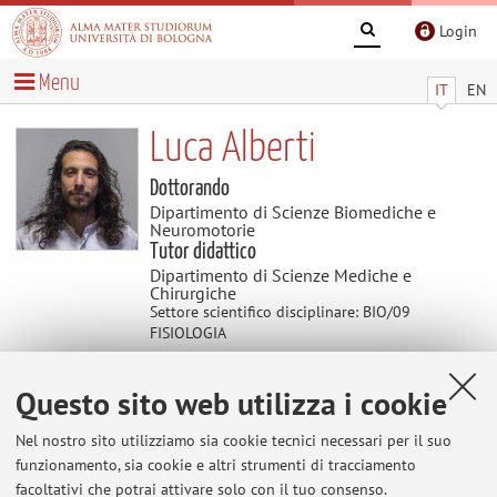
Login
Menu
IT
EN
Luca Alberti
Dottorando
Dipartimento di Scienze Biomediche e
Neuromotorie
Tutor didattico
Dipartimento di Scienze Mediche e
Chirurgiche
Settore scientifico disciplinare: BIO/09
FISIOLOGIA
Questo sito web utilizza i cookie
Contatti
Nel nostro sito utilizziamo sia cookie tecnici necessari per il suo
E-mail:
luca.alberti11@unibo.it
funzionamento, sia cookie e altri strumenti di tracciamento
facoltativi che potrai attivare solo con il tuo consenso.