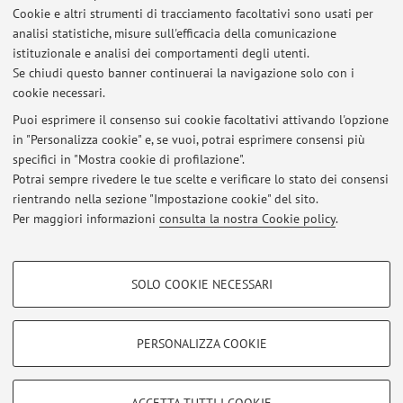
Cookie e altri strumenti di tracciamento facoltativi sono usati per
analisi statistiche, misure sull'efficacia della comunicazione
Dipartimento di Scienze Biomediche e Neuromotorie
istituzionale e analisi dei comportamenti degli utenti.
Via Massarenti 9, Bologna -
Vai alla mappa
Se chiudi questo banner continuerai la navigazione solo con i
cookie necessari.
Puoi esprimere il consenso sui cookie facoltativi attivando l'opzione
in "Personalizza cookie" e, se vuoi, potrai esprimere consensi più
Ultimi avvisi
specifici in "Mostra cookie di profilazione".
Potrai sempre rivedere le tue scelte e verificare lo stato dei consensi
Al momento non sono presenti avvisi.
rientrando nella sezione "Impostazione cookie" del sito.
Per maggiori informazioni
consulta la nostra Cookie policy
.
COOKIE DI PROFILAZIONE - FACOLTATIVI
SOLO COOKIE NECESSARI
Si tratta di cookie utilizzati per analizzare le caratteristiche della navigazione
Area riservata
degli utenti, creare profili in base al loro comportamento sul sito, per analisi
Accedi tramite
login
per gestire tutti i contenuti del sito.
di marketing.
PERSONALIZZA COOKIE
Mostra cookie di profilazione
© 2026 - ALMA MATER STUDIORUM - Università di Bologna - Via
Google/Youtube Video
COOKIE TECNICI - NECESSARI