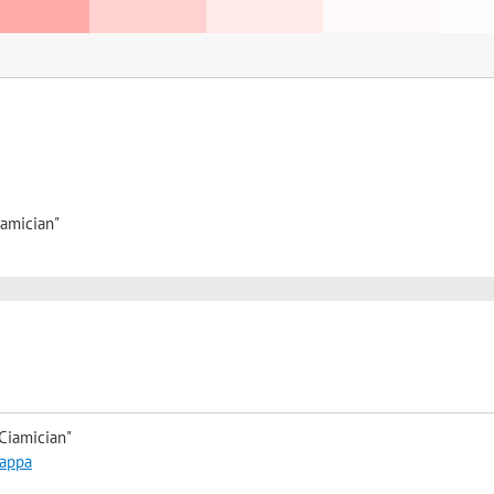
iamician"
Ciamician"
mappa