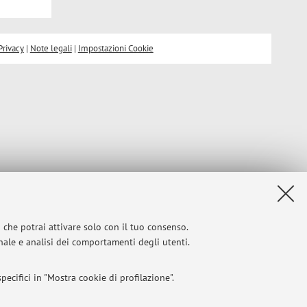
Privacy
|
Note legali
|
Impostazioni Cookie
i che potrai attivare solo con il tuo consenso.
onale e analisi dei comportamenti degli utenti.
ecifici in "Mostra cookie di profilazione".