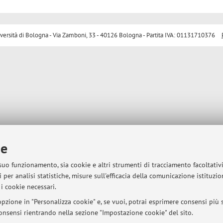
sità di Bologna - Via Zamboni, 33 - 40126 Bologna - Partita IVA: 01131710376
ie
 suo funzionamento, sia cookie e altri strumenti di tracciamento facoltativ
 per analisi statistiche, misure sull'efficacia della comunicazione istituzi
i cookie necessari.
pzione in "Personalizza cookie" e, se vuoi, potrai esprimere consensi più sp
 consensi rientrando nella sezione "Impostazione cookie" del sito.