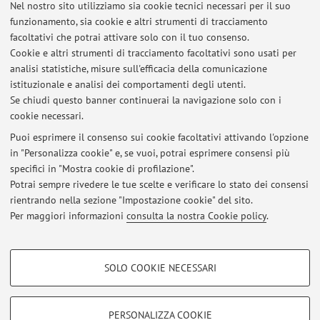
Altri contatti
Nel nostro sito utilizziamo sia cookie tecnici necessari per il suo
Web:
Vai al sito personale
funzionamento, sia cookie e altri strumenti di tracciamento
facoltativi che potrai attivare solo con il tuo consenso.
Cookie e altri strumenti di tracciamento facoltativi sono usati per
analisi statistiche, misure sull'efficacia della comunicazione
Dipartimento delle Arti
istituzionale e analisi dei comportamenti degli utenti.
Via Barberia 4, Bologna -
Vai alla mappa
Se chiudi questo banner continuerai la navigazione solo con i
cookie necessari.
Puoi esprimere il consenso sui cookie facoltativi attivando l'opzione
in "Personalizza cookie" e, se vuoi, potrai esprimere consensi più
Ultimi avvisi
specifici in "Mostra cookie di profilazione".
Potrai sempre rivedere le tue scelte e verificare lo stato dei consensi
Al momento non sono presenti avvisi.
rientrando nella sezione "Impostazione cookie" del sito.
Per maggiori informazioni
consulta la nostra Cookie policy
.
COOKIE DI PROFILAZIONE - FACOLTATIVI
SOLO COOKIE NECESSARI
Area riservata
Si tratta di cookie utilizzati per analizzare le caratteristiche della navigazione
degli utenti, creare profili in base al loro comportamento sul sito, per analisi
Accedi tramite
login
per gestire tutti i contenuti del sito.
di marketing.
PERSONALIZZA COOKIE