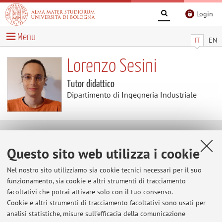
Login
Menu
IT
EN
Lorenzo Sesini
Tutor didattico
Dipartimento di Ingegneria Industriale
Contatti
Questo sito web utilizza i cookie
E-mail:
lorenzo.sesini2@unibo.it
Nel nostro sito utilizziamo sia cookie tecnici necessari per il suo
funzionamento, sia cookie e altri strumenti di tracciamento
facoltativi che potrai attivare solo con il tuo consenso.
Cookie e altri strumenti di tracciamento facoltativi sono usati per
Dipartimento di Ingegneria Industriale
analisi statistiche, misure sull'efficacia della comunicazione
Viale del Risorgimento 2, Bologna -
Vai alla mappa