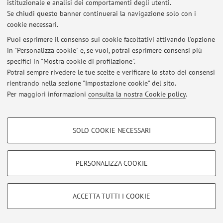
istituzionale e analisi dei comportamenti degli utenti.
Se chiudi questo banner continuerai la navigazione solo con i
cookie necessari.
Puoi esprimere il consenso sui cookie facoltativi attivando l'opzione
Ultimi avvisi
in "Personalizza cookie" e, se vuoi, potrai esprimere consensi più
specifici in "Mostra cookie di profilazione".
Al momento non sono presenti avvisi.
Potrai sempre rivedere le tue scelte e verificare lo stato dei consensi
rientrando nella sezione "Impostazione cookie" del sito.
Per maggiori informazioni
consulta la nostra Cookie policy
.
COOKIE DI PROFILAZIONE - FACOLTATIVI
Area riservata
SOLO COOKIE NECESSARI
Accedi tramite
login
per gestire tutti i contenuti del sito.
Si tratta di cookie utilizzati per analizzare le caratteristiche della navigazione
degli utenti, creare profili in base al loro comportamento sul sito, per analisi
di marketing.
PERSONALIZZA COOKIE
Mostra cookie di profilazione
© 2026 - ALMA MATER STUDIORUM - Università di Bologna - Via
Zamboni, 33 - 40126 Bologna - Partita IVA: 01131710376
Google/Youtube Video
COOKIE TECNICI - NECESSARI
Privacy
|
Note legali
|
Impostazioni Cookie
ACCETTA TUTTI I COOKIE
Facebook
Si tratta di cookie tecnici utilizzati, a titolo esemplificativo, per il corretto
Vimeo
funzionamento del sito, salvare le preferenze di navigazione, per il