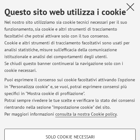
Questo sito web utilizza i cookie
Dipartimento di Fisica e Astronomia "Augusto Righi"
Nel nostro sito utilizziamo sia cookie tecnici necessari per il suo
Viale Berti Pichat 6/2, Bologna -
Vai alla mappa
funzionamento, sia cookie e altri strumenti di tracciamento
facoltativi che potrai attivare solo con il tuo consenso.
Risorse in rete
Cookie e altri strumenti di tracciamento facoltativi sono usati per
analisi statistiche, misure sull'efficacia della comunicazione
istituzionale e analisi dei comportamenti degli utenti.
ORCID
Se chiudi questo banner continuerai la navigazione solo con i
cookie necessari.
Puoi esprimere il consenso sui cookie facoltativi attivando l'opzione
in "Personalizza cookie" e, se vuoi, potrai esprimere consensi più
Ultimi avvisi
specifici in "Mostra cookie di profilazione".
Potrai sempre rivedere le tue scelte e verificare lo stato dei consensi
Al momento non sono presenti avvisi.
rientrando nella sezione "Impostazione cookie" del sito.
Per maggiori informazioni
consulta la nostra Cookie policy
.
COOKIE DI PROFILAZIONE - FACOLTATIVI
SOLO COOKIE NECESSARI