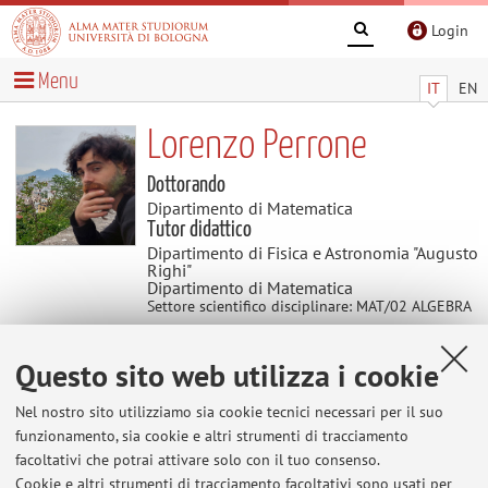
Login
Menu
IT
EN
Lorenzo Perrone
Dottorando
Dipartimento di Matematica
Tutor didattico
Dipartimento di Fisica e Astronomia "Augusto
Righi"
Dipartimento di Matematica
Settore scientifico disciplinare: MAT/02 ALGEBRA
Questo sito web utilizza i cookie
Contatti
Nel nostro sito utilizziamo sia cookie tecnici necessari per il suo
E-mail:
lorenzo.perrone8@unibo.it
funzionamento, sia cookie e altri strumenti di tracciamento
facoltativi che potrai attivare solo con il tuo consenso.
Cookie e altri strumenti di tracciamento facoltativi sono usati per