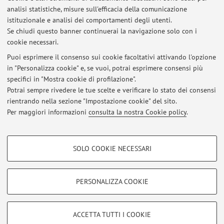
analisi statistiche, misure sull'efficacia della comunicazione
Dipartimento di Matematica
istituzionale e analisi dei comportamenti degli utenti.
Piazza di Porta San Donato 5, Bologna -
Vai alla mappa
Se chiudi questo banner continuerai la navigazione solo con i
cookie necessari.
Puoi esprimere il consenso sui cookie facoltativi attivando l'opzione
in "Personalizza cookie" e, se vuoi, potrai esprimere consensi più
Ultimi avvisi
specifici in "Mostra cookie di profilazione".
Potrai sempre rivedere le tue scelte e verificare lo stato dei consensi
Al momento non sono presenti avvisi.
rientrando nella sezione "Impostazione cookie" del sito.
Per maggiori informazioni
consulta la nostra Cookie policy
.
COOKIE DI PROFILAZIONE - FACOLTATIVI
SOLO COOKIE NECESSARI
Si tratta di cookie utilizzati per analizzare le caratteristiche della navigazione
Area riservata
degli utenti, creare profili in base al loro comportamento sul sito, per analisi
Accedi tramite
login
per gestire tutti i contenuti del sito.
di marketing.
PERSONALIZZA COOKIE
Mostra cookie di profilazione
© 2026 - ALMA MATER STUDIORUM - Università di Bologna - Via
Google/Youtube Video
COOKIE TECNICI - NECESSARI
ACCETTA TUTTI I COOKIE
Zamboni, 33 - 40126 Bologna - Partita IVA: 01131710376
Facebook