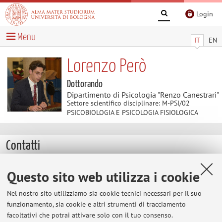
Login
Menu
IT
EN
Lorenzo Però
Dottorando
Dipartimento di Psicologia "Renzo Canestrari"
Settore scientifico disciplinare: M-PSI/02
PSICOBIOLOGIA E PSICOLOGIA FISIOLOGICA
Contatti
E-mail:
lorenzo.pero2@unibo.it
Questo sito web utilizza i cookie
Altri contatti
Nel nostro sito utilizziamo sia cookie tecnici necessari per il suo
Web:
Vai al sito personale
funzionamento, sia cookie e altri strumenti di tracciamento
facoltativi che potrai attivare solo con il tuo consenso.