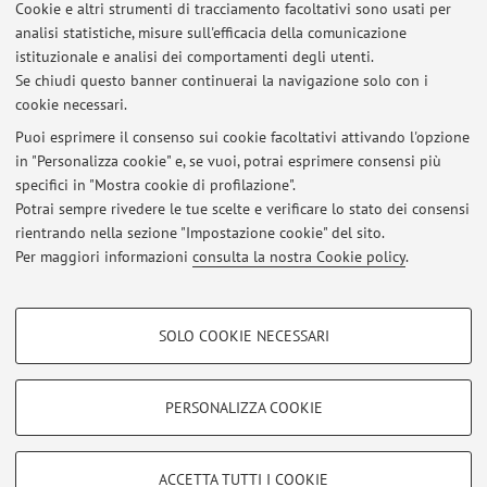
Cookie e altri strumenti di tracciamento facoltativi sono usati per
analisi statistiche, misure sull'efficacia della comunicazione
Dipartimento di Psicologia "Renzo Canestrari"
istituzionale e analisi dei comportamenti degli utenti.
Viale Berti Pichat 5, Bologna -
Vai alla mappa
Se chiudi questo banner continuerai la navigazione solo con i
cookie necessari.
Puoi esprimere il consenso sui cookie facoltativi attivando l'opzione
in "Personalizza cookie" e, se vuoi, potrai esprimere consensi più
Ultimi avvisi
specifici in "Mostra cookie di profilazione".
Potrai sempre rivedere le tue scelte e verificare lo stato dei consensi
Al momento non sono presenti avvisi.
rientrando nella sezione "Impostazione cookie" del sito.
Per maggiori informazioni
consulta la nostra Cookie policy
.
COOKIE DI PROFILAZIONE - FACOLTATIVI
SOLO COOKIE NECESSARI
Area riservata
Si tratta di cookie utilizzati per analizzare le caratteristiche della navigazione
degli utenti, creare profili in base al loro comportamento sul sito, per analisi
Accedi tramite
login
per gestire tutti i contenuti del sito.
di marketing.
PERSONALIZZA COOKIE
Mostra cookie di profilazione
© 2026 - ALMA MATER STUDIORUM - Università di Bologna - Via
Google/Youtube Video
COOKIE TECNICI - NECESSARI
ACCETTA TUTTI I COOKIE
Zamboni, 33 - 40126 Bologna - Partita IVA: 01131710376