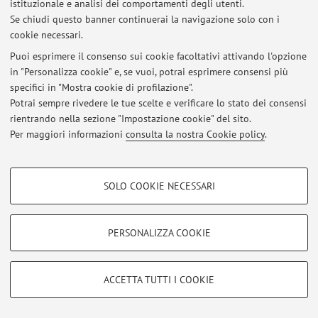
istituzionale e analisi dei comportamenti degli utenti.
Se chiudi questo banner continuerai la navigazione solo con i
cookie necessari.
Puoi esprimere il consenso sui cookie facoltativi attivando l'opzione
Ultimi avvisi
in "Personalizza cookie" e, se vuoi, potrai esprimere consensi più
specifici in "Mostra cookie di profilazione".
Al momento non sono presenti avvisi.
Potrai sempre rivedere le tue scelte e verificare lo stato dei consensi
rientrando nella sezione "Impostazione cookie" del sito.
Per maggiori informazioni
consulta la nostra Cookie policy
.
COOKIE DI PROFILAZIONE - FACOLTATIVI
Area riservata
SOLO COOKIE NECESSARI
Accedi tramite
login
per gestire tutti i contenuti del sito.
Si tratta di cookie utilizzati per analizzare le caratteristiche della navigazione
degli utenti, creare profili in base al loro comportamento sul sito, per analisi
di marketing.
PERSONALIZZA COOKIE
Mostra cookie di profilazione
© 2026 - ALMA MATER STUDIORUM - Università di Bologna - Via
Zamboni, 33 - 40126 Bologna - Partita IVA: 01131710376
Google/Youtube Video
COOKIE TECNICI - NECESSARI
Privacy
|
Note legali
|
Impostazioni Cookie
ACCETTA TUTTI I COOKIE
Facebook
Si tratta di cookie tecnici utilizzati, a titolo esemplificativo, per il corretto
Vimeo
funzionamento del sito, salvare le preferenze di navigazione, per il