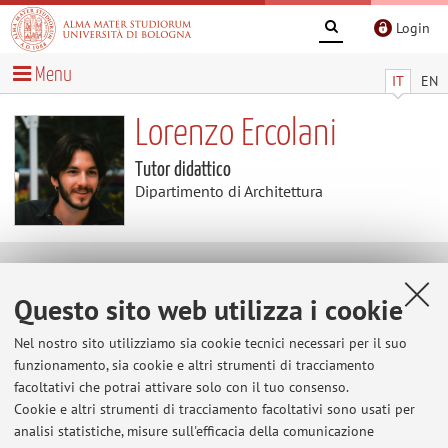
Login
Menu
IT
EN
Lorenzo Ercolani
Tutor didattico
Dipartimento di Architettura
Contatti
Questo sito web utilizza i cookie
E-mail:
lorenzo.ercolani7@unibo.it
Nel nostro sito utilizziamo sia cookie tecnici necessari per il suo
funzionamento, sia cookie e altri strumenti di tracciamento
facoltativi che potrai attivare solo con il tuo consenso.
Cookie e altri strumenti di tracciamento facoltativi sono usati per
Dipartimento di Architettura
analisi statistiche, misure sull'efficacia della comunicazione
Viale del Risorgimento 2, Bologna -
Vai alla mappa