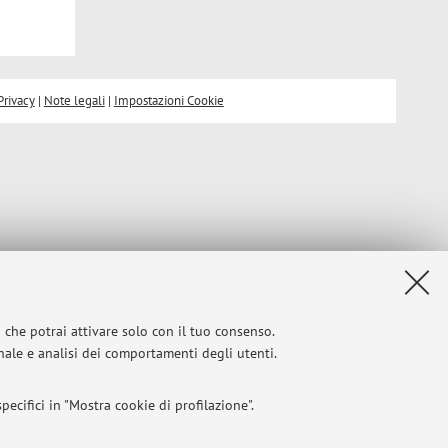
Privacy
|
Note legali
|
Impostazioni Cookie
i che potrai attivare solo con il tuo consenso.
onale e analisi dei comportamenti degli utenti.
ecifici in "Mostra cookie di profilazione".