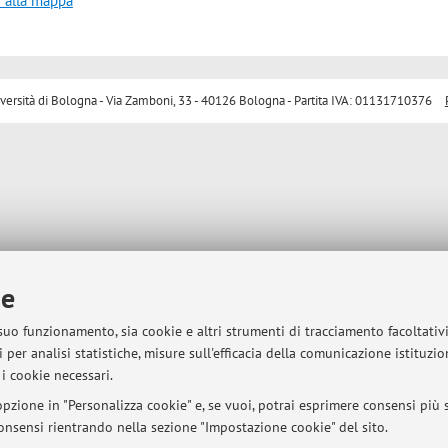
i alla mappa
sità di Bologna - Via Zamboni, 33 - 40126 Bologna - Partita IVA: 01131710376
ie
 suo funzionamento, sia cookie e altri strumenti di tracciamento facoltativ
 per analisi statistiche, misure sull'efficacia della comunicazione istituzi
i cookie necessari.
pzione in "Personalizza cookie" e, se vuoi, potrai esprimere consensi più sp
 consensi rientrando nella sezione "Impostazione cookie" del sito.