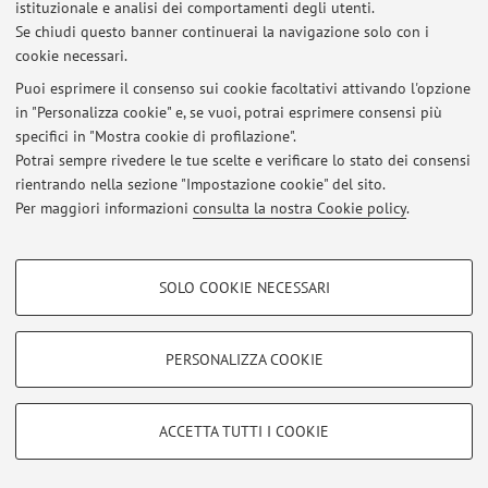
istituzionale e analisi dei comportamenti degli utenti.
Piazza di Porta S.Donato 1, Bologna -
Vai alla mappa
Se chiudi questo banner continuerai la navigazione solo con i
cookie necessari.
Puoi esprimere il consenso sui cookie facoltativi attivando l'opzione
in "Personalizza cookie" e, se vuoi, potrai esprimere consensi più
Ultimi avvisi
specifici in "Mostra cookie di profilazione".
Potrai sempre rivedere le tue scelte e verificare lo stato dei consensi
Al momento non sono presenti avvisi.
rientrando nella sezione "Impostazione cookie" del sito.
Per maggiori informazioni
consulta la nostra Cookie policy
.
COOKIE DI PROFILAZIONE - FACOLTATIVI
SOLO COOKIE NECESSARI
Si tratta di cookie utilizzati per analizzare le caratteristiche della navigazione
Area riservata
degli utenti, creare profili in base al loro comportamento sul sito, per analisi
Accedi tramite
login
per gestire tutti i contenuti del sito.
di marketing.
PERSONALIZZA COOKIE
Mostra cookie di profilazione
© 2026 - ALMA MATER STUDIORUM - Università di Bologna - Via
Google/Youtube Video
COOKIE TECNICI - NECESSARI
ACCETTA TUTTI I COOKIE
Zamboni, 33 - 40126 Bologna - Partita IVA: 01131710376
Facebook
Privacy
|
Note legali
|
Impostazioni Cookie
Si tratta di cookie tecnici utilizzati, a titolo esemplificativo, per il corretto
Vimeo
funzionamento del sito, salvare le preferenze di navigazione, per il