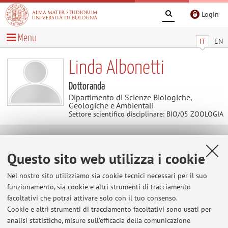
Login
Menu
IT
EN
Linda Albonetti
Dottoranda
Dipartimento di Scienze Biologiche,
Geologiche e Ambientali
Settore scientifico disciplinare: BIO/05 ZOOLOGIA
Contatti
Questo sito web utilizza i cookie
E-mail:
linda.albonetti2@unibo.it
Nel nostro sito utilizziamo sia cookie tecnici necessari per il suo
funzionamento, sia cookie e altri strumenti di tracciamento
facoltativi che potrai attivare solo con il tuo consenso.
Cookie e altri strumenti di tracciamento facoltativi sono usati per
Dipartimento di Scienze Biologiche, Geologiche e
analisi statistiche, misure sull'efficacia della comunicazione
Ambientali