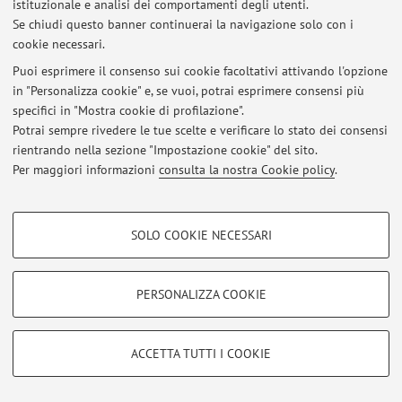
Via Capo di Lucca 34, Bologna -
Vai alla mappa
istituzionale e analisi dei comportamenti degli utenti.
Se chiudi questo banner continuerai la navigazione solo con i
cookie necessari.
Puoi esprimere il consenso sui cookie facoltativi attivando l'opzione
Ultimi avvisi
in "Personalizza cookie" e, se vuoi, potrai esprimere consensi più
specifici in "Mostra cookie di profilazione".
Al momento non sono presenti avvisi.
Potrai sempre rivedere le tue scelte e verificare lo stato dei consensi
rientrando nella sezione "Impostazione cookie" del sito.
Per maggiori informazioni
consulta la nostra Cookie policy
.
COOKIE DI PROFILAZIONE - FACOLTATIVI
Area riservata
SOLO COOKIE NECESSARI
Si tratta di cookie utilizzati per analizzare le caratteristiche della navigazione
Accedi tramite
login
per gestire tutti i contenuti del sito.
degli utenti, creare profili in base al loro comportamento sul sito, per analisi
di marketing.
PERSONALIZZA COOKIE
Mostra cookie di profilazione
© 2026 - ALMA MATER STUDIORUM - Università di Bologna - Via
Zamboni, 33 - 40126 Bologna - Partita IVA: 01131710376
Google/Youtube Video
COOKIE TECNICI - NECESSARI
ACCETTA TUTTI I COOKIE
Privacy
|
Note legali
|
Impostazioni Cookie
Facebook
Si tratta di cookie tecnici utilizzati, a titolo esemplificativo, per il corretto
Vimeo
funzionamento del sito, salvare le preferenze di navigazione, per il