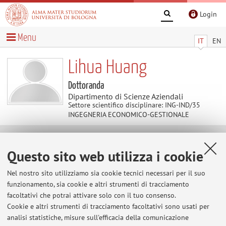
Login
Menu
IT
EN
Lihua Huang
Dottoranda
Dipartimento di Scienze Aziendali
Settore scientifico disciplinare: ING-IND/35
INGEGNERIA ECONOMICO-GESTIONALE
Contatti
Questo sito web utilizza i cookie
Nel nostro sito utilizziamo sia cookie tecnici necessari per il suo
E-mail:
lihua.huang3@unibo.it
funzionamento, sia cookie e altri strumenti di tracciamento
facoltativi che potrai attivare solo con il tuo consenso.
Cookie e altri strumenti di tracciamento facoltativi sono usati per
Dipartimento di Scienze Aziendali
analisi statistiche, misure sull'efficacia della comunicazione