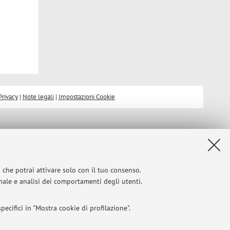
Privacy
|
Note legali
|
Impostazioni Cookie
i che potrai attivare solo con il tuo consenso.
onale e analisi dei comportamenti degli utenti.
ecifici in "Mostra cookie di profilazione".