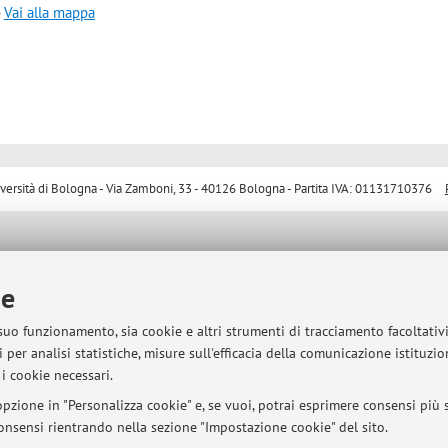
-
Vai alla mappa
sità di Bologna - Via Zamboni, 33 - 40126 Bologna - Partita IVA: 01131710376
ie
 suo funzionamento, sia cookie e altri strumenti di tracciamento facoltativ
 per analisi statistiche, misure sull'efficacia della comunicazione istituzi
i cookie necessari.
pzione in "Personalizza cookie" e, se vuoi, potrai esprimere consensi più sp
 consensi rientrando nella sezione "Impostazione cookie" del sito.