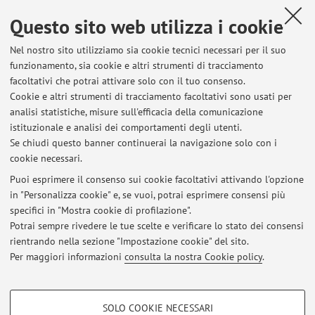
Questo sito web utilizza i cookie
Dipartimento di Fisica e Astronomia "Augusto Righi"
Nel nostro sito utilizziamo sia cookie tecnici necessari per il suo
Viale Berti Pichat 6/2, Bologna -
Vai alla mappa
funzionamento, sia cookie e altri strumenti di tracciamento
facoltativi che potrai attivare solo con il tuo consenso.
Risorse in rete
Cookie e altri strumenti di tracciamento facoltativi sono usati per
analisi statistiche, misure sull'efficacia della comunicazione
istituzionale e analisi dei comportamenti degli utenti.
ORCID
Se chiudi questo banner continuerai la navigazione solo con i
cookie necessari.
Puoi esprimere il consenso sui cookie facoltativi attivando l'opzione
in "Personalizza cookie" e, se vuoi, potrai esprimere consensi più
Ultimi avvisi
specifici in "Mostra cookie di profilazione".
Potrai sempre rivedere le tue scelte e verificare lo stato dei consensi
Al momento non sono presenti avvisi.
rientrando nella sezione "Impostazione cookie" del sito.
Per maggiori informazioni
consulta la nostra Cookie policy
.
COOKIE DI PROFILAZIONE - FACOLTATIVI
SOLO COOKIE NECESSARI