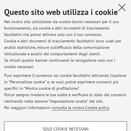
Via Capo di Lucca 34, Bologna -
Vai alla mappa
Questo sito web utilizza i cookie
Orario di ricevimento
Nel nostro sito utilizziamo sia cookie tecnici necessari per il suo
funzionamento, sia cookie e altri strumenti di tracciamento
facoltativi che potrai attivare solo con il tuo consenso.
mercoledì 14.30 previo invio via e-mail
Cookie e altri strumenti di tracciamento facoltativi sono usati per
direzione@mailtechne.org
e relativa ricevuta di conferma del
analisi statistiche, misure sull'efficacia della comunicazione
docente in risposta.
istituzionale e analisi dei comportamenti degli utenti.
(studio in facoltà T02 piano terra in facoltà)
Se chiudi questo banner continuerai la navigazione solo con i
cookie necessari.
Puoi esprimere il consenso sui cookie facoltativi attivando l'opzione
in "Personalizza cookie" e, se vuoi, potrai esprimere consensi più
Ultimi avvisi
specifici in "Mostra cookie di profilazione".
Potrai sempre rivedere le tue scelte e verificare lo stato dei consensi
Al momento non sono presenti avvisi.
rientrando nella sezione "Impostazione cookie" del sito.
Per maggiori informazioni
consulta la nostra Cookie policy
.
COOKIE DI PROFILAZIONE - FACOLTATIVI
SOLO COOKIE NECESSARI