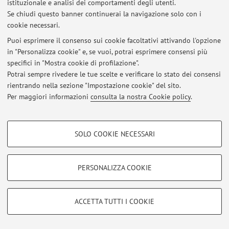
istituzionale e analisi dei comportamenti degli utenti.
Viale del Risorgimento 2, Bologna -
Vai alla mappa
Se chiudi questo banner continuerai la navigazione solo con i
cookie necessari.
Puoi esprimere il consenso sui cookie facoltativi attivando l'opzione
in "Personalizza cookie" e, se vuoi, potrai esprimere consensi più
Ultimi avvisi
specifici in "Mostra cookie di profilazione".
Potrai sempre rivedere le tue scelte e verificare lo stato dei consensi
Al momento non sono presenti avvisi.
rientrando nella sezione "Impostazione cookie" del sito.
Per maggiori informazioni
consulta la nostra Cookie policy
.
COOKIE DI PROFILAZIONE - FACOLTATIVI
SOLO COOKIE NECESSARI
Area riservata
Si tratta di cookie utilizzati per analizzare le caratteristiche della navigazione
degli utenti, creare profili in base al loro comportamento sul sito, per analisi
Accedi tramite
login
per gestire tutti i contenuti del sito.
di marketing.
PERSONALIZZA COOKIE
Mostra cookie di profilazione
© 2026 - ALMA MATER STUDIORUM - Università di Bologna - Via
Google/Youtube Video
COOKIE TECNICI - NECESSARI
ACCETTA TUTTI I COOKIE
Zamboni, 33 - 40126 Bologna - Partita IVA: 01131710376
Facebook
Privacy
|
Note legali
|
Impostazioni Cookie
Si tratta di cookie tecnici utilizzati, a titolo esemplificativo, per il corretto
Vimeo
funzionamento del sito, salvare le preferenze di navigazione, per il