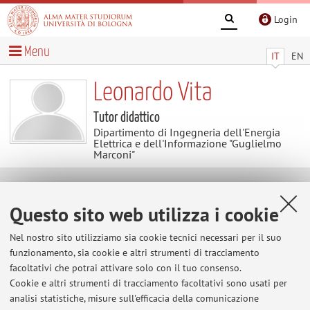
Login
Menu
IT
EN
Leonardo Vita
Tutor didattico
Dipartimento di Ingegneria dell'Energia
Elettrica e dell'Informazione "Guglielmo
Marconi"
Contatti
Questo sito web utilizza i cookie
E-mail:
leonardo.vita4@unibo.it
Nel nostro sito utilizziamo sia cookie tecnici necessari per il suo
funzionamento, sia cookie e altri strumenti di tracciamento
facoltativi che potrai attivare solo con il tuo consenso.
Cookie e altri strumenti di tracciamento facoltativi sono usati per
Dipartimento di Ingegneria dell'Energia Elettrica e
analisi statistiche, misure sull'efficacia della comunicazione
dell'Informazione "Guglielmo Marconi"