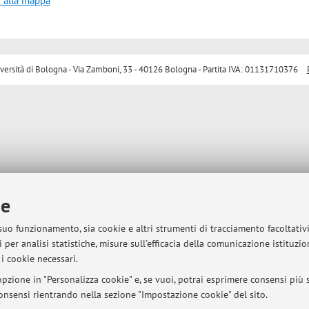
i alla mappa
sità di Bologna - Via Zamboni, 33 - 40126 Bologna - Partita IVA: 01131710376
ie
 suo funzionamento, sia cookie e altri strumenti di tracciamento facoltativ
 per analisi statistiche, misure sull'efficacia della comunicazione istituzi
i cookie necessari.
pzione in "Personalizza cookie" e, se vuoi, potrai esprimere consensi più sp
 consensi rientrando nella sezione "Impostazione cookie" del sito.