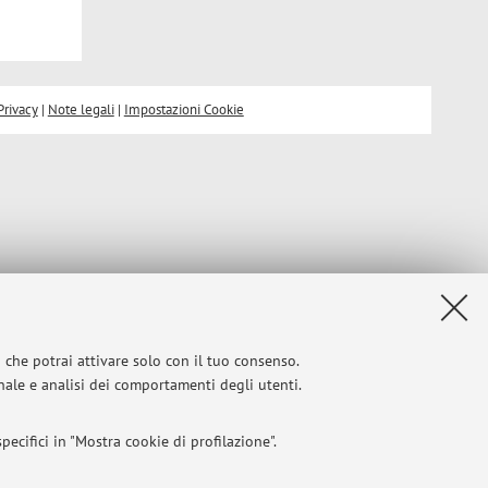
Privacy
|
Note legali
|
Impostazioni Cookie
i che potrai attivare solo con il tuo consenso.
onale e analisi dei comportamenti degli utenti.
ecifici in "Mostra cookie di profilazione".